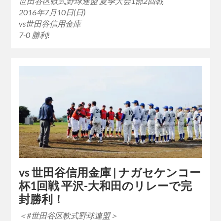
世田谷区軟式野球連盟 夏季大会1部2回戦
2016年7月10日(日)
vs世田谷信用金庫
7-0 勝利!
vs 世田谷信用金庫 | ナガセケンコー
杯1回戦 平沢-大和田のリレーで完
封勝利！
＜#世田谷区軟式野球連盟＞