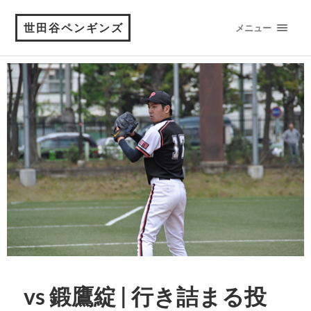
世田谷ペンギンズ
メニュー
vs 鍛鷹綻 | 行き詰まる投