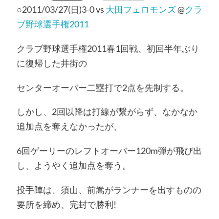
○2011/03/27(日)3-0 vs
大田フェロモンズ
@
クラ
ブ野球選手権2011
クラブ野球選手権2011春1回戦、初回半年ぶり
に復帰した井街の
センターオーバー二塁打で2点を先制する。
しかし、2回以降は打線が繋がらず、なかなか
追加点を奪えなかったが、
6回ゲーリーのレフトオーバー120m弾が飛び出
し、ようやく追加点を奪う。
投手陣は、須山、前嵩がランナーを出すものの
要所を締め、完封で勝利!